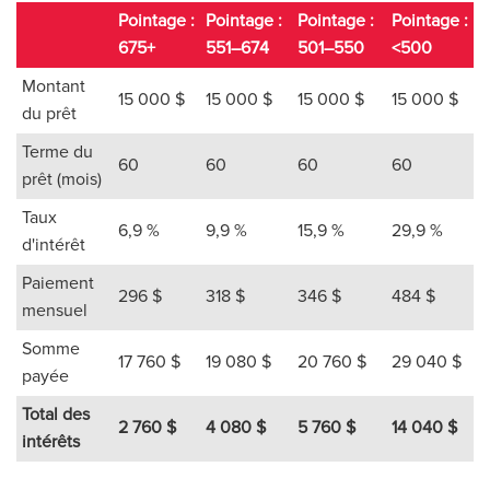
Pointage :
Pointage :
Pointage :
Pointage :
675+
551–674
501–550
<500
Montant
15 000 $
15 000 $
15 000 $
15 000 $
du prêt
Terme du
60
60
60
60
prêt (mois)
Taux
6,9 %
9,9 %
15,9 %
29,9 %
d'intérêt
Paiement
296 $
318 $
346 $
484 $
mensuel
Somme
17 760 $
19 080 $
20 760 $
29 040 $
payée
Total des
2 760 $
4 080 $
5 760 $
14 040 $
intérêts