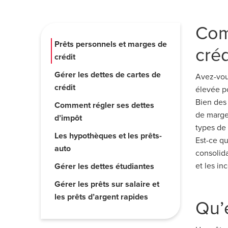
Com
Prêts personnels et marges de
créd
crédit
Gérer les dettes de cartes de
Avez-vou
crédit
élevée
p
Bien des 
Comment régler ses dettes
de
marge
d’impôt
types de 
Les hypothèques et les prêts-
Est-ce q
auto
consolida
et les in
Gérer les dettes étudiantes
Gérer les prêts sur salaire et
les prêts d’argent rapides
Qu
’