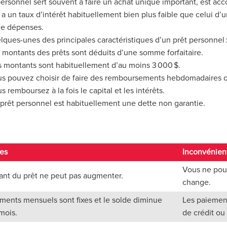
personnel
sert
souvent
à
faire un achat unique important, est ac
, a un taux d
’
intérêt habituellement bien plus faible que celui d
’
u
e dépenses.
lques-unes des principales caractéristiques d
’
un prêt personnel 
 montants d
es
prêt
s
sont
déduits
d
’
une somme forfaitaire
.
 montants sont habituellement d
’
au moins 3 000 $
.
s pouvez choisir de faire des remboursements hebdomadaires 
s remboursez à la fois le capital et les intérêts
.
prêt personnel est habituellement une dette non garantie
.
es
Inconvénien
Vous ne pou
nt du prêt ne peut pas augmenter.
change.
ments mensuels sont fixes et le solde diminue
Les paiemen
mois.
de crédit ou