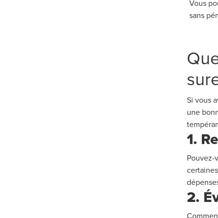
Vous po
sans pén
Que
sur
Si vous 
une bonne
tempéra
1
. R
Pouvez-v
certaine
dépenses
2.
Év
Comment 