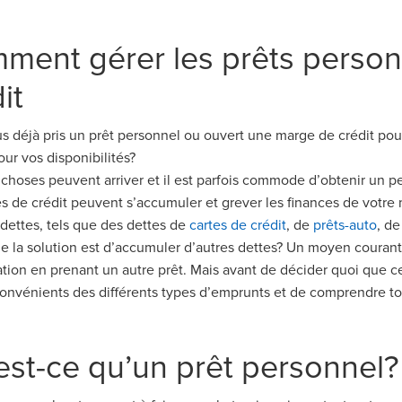
ment gérer les prêts person
it
s déjà pris un prêt personnel ou ouvert une
marge
de crédit pou
our
vos
disponibilités
?
choses peuvent arriver et il est parfois commode d
’
o
btenir
un pet
s
de crédit peuvent s
’
accumuler et grever les finances de votre
dettes, tels que des dettes de
c
artes de crédit
,
d
e
prêts-auto
, d
ue la
solution
est d
’
accumuler d
’
autres dettes? Un
moyen
courant
tion en prenant un autre prêt. Mais avant de décider quoi que ce 
convénients des différents types d
’
emprunts
et d
e comprendre tou
est-ce qu
’
un prêt personnel
?