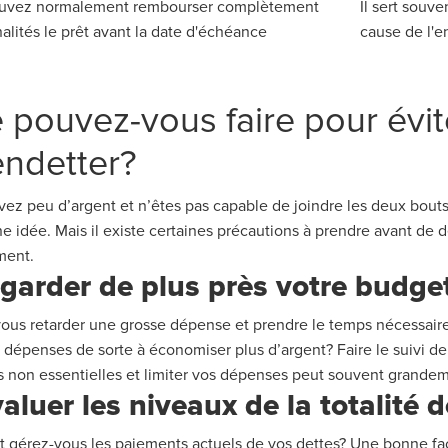
uvez normalement rembourser complètement
Il sert souve
alités le prêt avant la date d'échéance
cause de l'
 pouvez-vous faire pour évit
endetter
?
avez peu d
’
argent et n
’
êtes pas capable de joindre les deux bouts,
 idée. Mais il existe certaines précautions à prendre avant de d
ment.
egarder de plus près votre
budge
ous re
tarder
une
grosse dépense et
prendre le
temps
nécessair
s dépenses de sorte à économiser plus d
’
argent? Faire le suivi 
 non essentielles et limiter vos dépenses peut souvent
grande
aluer les niveaux de
la totalité 
gérez-vous les paiements actuels
de
vo
s
dette
s
? Une bonne fa