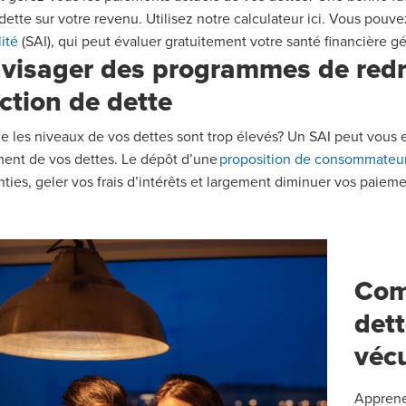
dette sur votre revenu. Utilisez notre calculateur
ici
.
Vous pouve
lité
(SAI
)
,
qui peut évalu
er
gratuite
ment
votre santé financière gé
visager des programmes d
e red
ction de dette
e les niveaux de vo
s
dette
s
sont trop élevés?
Un SAI
peut vous e
ment de vo
s
dette
s
. Le dépôt d
’
une
proposition de consommateu
ties, geler vos frais d
’
intérêts et
larg
ement diminuer vos paieme
Com
det
véc
Apprene