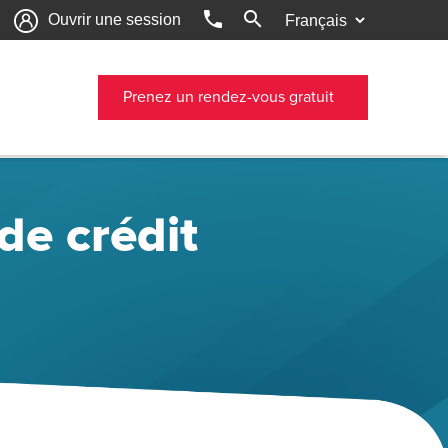
phone
search
Ouvrir une session
Prenez un rendez-vous gratuit
de crédit