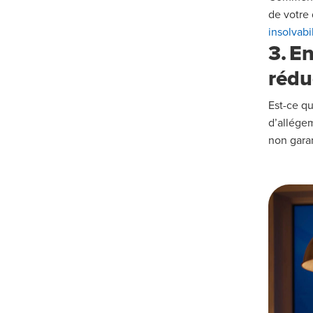
de votre 
insolvabi
3.
En
rédu
Est-ce qu
d
’
allége
non garan