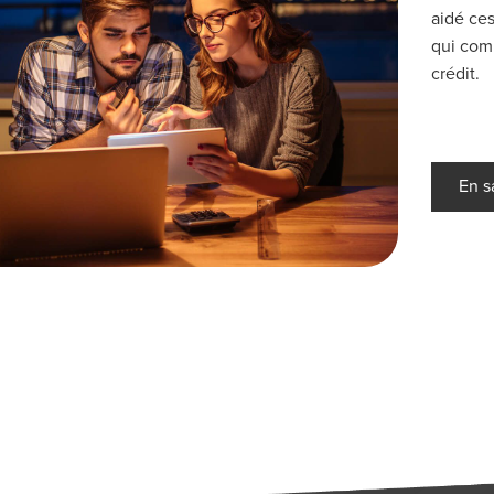
aidé ces
qui com
crédit.
En s