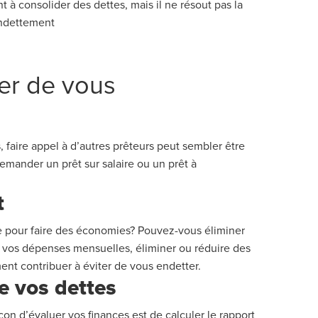
nt à consolider des dettes, mais il ne résout pas la
endettement
er de vous
 faire appel à d
’
autres prêteurs peut sembler être
emander un prêt sur salaire ou un prêt à
t
e
pour faire des économies? Pouvez-vous éliminer
de vos dépenses mensuelles, éliminer ou réduire des
ment
contribuer à éviter de vous endetter.
de
vo
s
dette
s
çon d
’
évaluer vos finances est de calculer le rapport