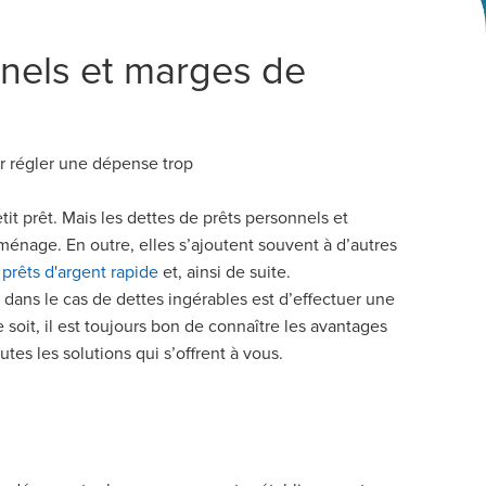
nels et
marg
es de
r régler une dépense trop
it prêt. Mais les dettes de prêts personnels et
 ménage. E
n outre,
elles s
’
ajoutent souvent à d
’
autres
e
prêts d'argent rapide
et, ainsi de suite.
 dans le cas de dettes ingérables est d
’
effectuer une
soit, il est toujours bon de connaître les avantages
tes les solutions qui s
’
offrent à vous.