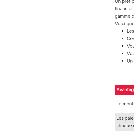
Un prêt 
financier
gamme d
Voici que
Les
Ces
Vou
Vou
Un 
Avantag
Le monta
Les paie
chaque 