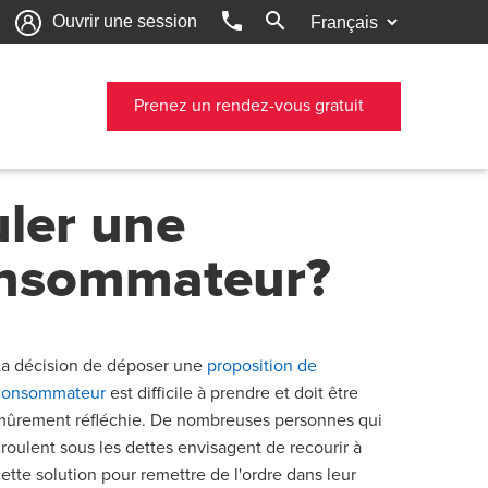
phone
search
Ouvrir une session
Prenez un rendez-vous gratuit
ler une
onsommateur?
La décision de déposer une
proposition de
consommateur
est difficile à prendre et doit être
mûrement réfléchie. De nombreuses personnes qui
croulent sous les dettes envisagent de recourir à
cette solution pour remettre de l'ordre dans leur