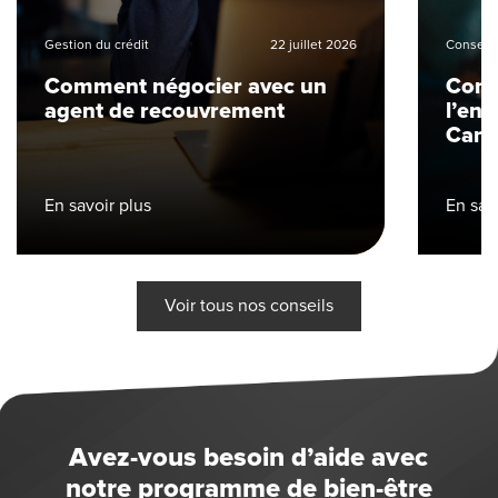
Gestion du crédit
22 juillet 2026
Conseils
Comment négocier avec un
Comm
agent de recouvrement
l’end
Can
En savoir plus
En sav
Voir tous nos conseils
Avez-vous besoin d’aide avec
notre programme de bien-être