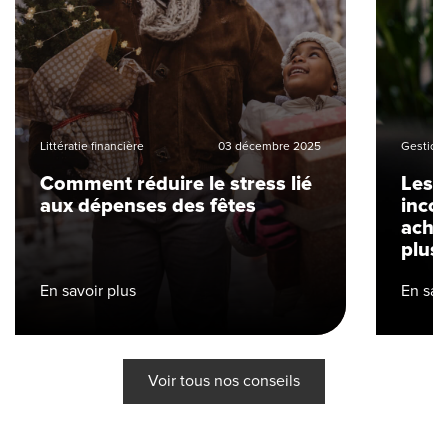
Littératie financière
03 décembre 2025
Gestion 
Comment réduire le stress lié
Les a
aux dépenses des fêtes
inco
ache
plus 
En savoir plus
En sav
Voir tous nos conseils