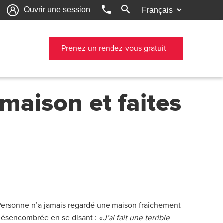
phone
search
Ouvrir une session
Prenez un rendez-vous gratuit
maison et faites
Personne n’a jamais regardé une maison fraîchement
désencombrée en se disant :
« J’ai fait une terrible