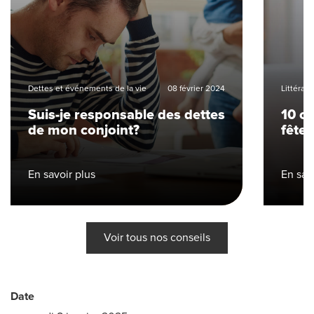
Dettes et événements de la vie
08 février 2024
Littérati
Suis-je responsable des dettes
10 c
de mon conjoint?
fêtes
En savoir plus
En sav
Voir tous nos conseils
Date