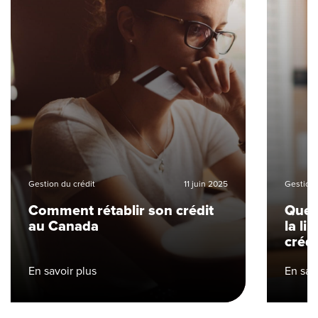
Gestion du crédit
11 juin 2025
Gestion 
Comment rétablir son crédit
Que f
au Canada
la li
crédi
En savoir plus
En sav