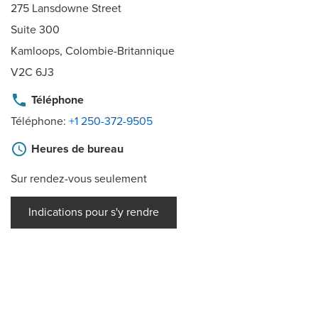
275 Lansdowne Street
Suite 300
Kamloops, Colombie-Britannique
V2C 6J3
phone
Téléphone
Téléphone:
+1 250-372-9505
schedule
Heures de bureau
Sur rendez-vous seulement
Indications pour s'y rendre