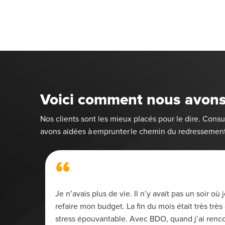
Voici comment nous avons
Nos clients sont les mieux placés pour le dire. Con
avons aidées à emprunter le chemin du redressement
“
i pour
Je n’avais plus de vie. Il n’y avait pas un soir o
ernant
refaire mon budget. La fin du mois était très très d
es
stress épouvantable. Avec BDO, quand j’ai renc