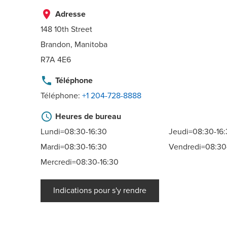
place
Adresse
148 10th Street
Brandon, Manitoba
R7A 4E6
phone
Téléphone
Téléphone:
+1 204-728-8888
schedule
Heures de bureau
Lundi=08:30-16:30
Jeudi=08:30-16
Mardi=08:30-16:30
Vendredi=08:30
Mercredi=08:30-16:30
Indications pour s'y rendre