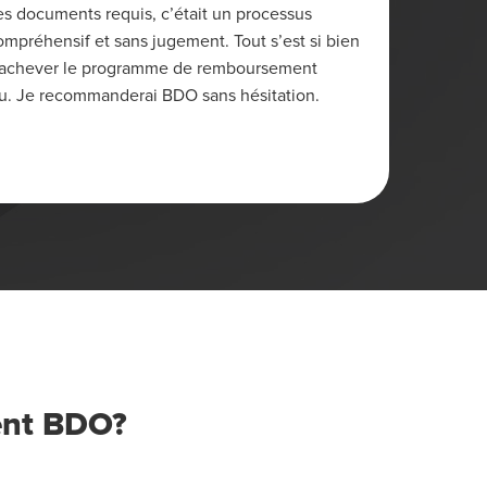
les documents requis, c’était un processus
gens qu
ompréhensif et sans jugement. Tout s’est si bien
très at
 d’achever le programme de remboursement
J.C.
u. Je recommanderai BDO sans hésitation.
Rimous
sent BDO?